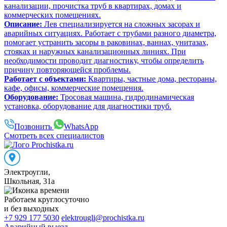
канализации, прочистка труб в квартирах, домах и
коммерческих помещениях.
Описание:
Лев специализируется на сложных засорах и
аварийных ситуациях. Работает с трубами разного диаметра,
помогает устранить засоры в раковинах, ваннах, унитазах,
стояках и наружных канализационных линиях. При
необходимости проводит диагностику, чтобы определить
причину повторяющейся проблемы.
Работает с объектами:
Квартиры, частные дома, рестораны,
кафе, офисы, коммерческие помещения.
Оборудование:
Тросовая машина, гидродинамическая
установка, оборудование для диагностики труб.
Позвонить
WhatsApp
Смотреть всех специалистов
Электроугли
,
Школьная, 31а
Работаем
круглосуточно
и без выходных
+7 929 177 5030
elektrougli@prochistka.ru
Аварийный выезд