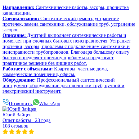
Направления:
Сантехнические работы, засоры, прочистка
канализации.
Специализация:
Сантехнический ремонт, устранение
протечек, замена сантехники, обслуживание труб, устранение
засоров.
Описание:
Дмитрий выполняет сантехнические работы и
помогает при сложных бытовых неисправностях. Устраняет
протечки, засоры, проблемы с подключением сантехники и
неисправности трубопроводов. Благодаря большому опыту
быстро определяет причину проблемы и предлагает
практичное решение без лишних работ.
Работает с объектами:
Квартиры, частные дома,
коммерческие помещения, офисы.
Оборудование:
Профессиональный сантехнический
инструмент, оборудование для прочистки труб, ручной и
электрический инструмент.
Позвонить
WhatsApp
Юрий Зайцев
Опыт работы - 23 года
108 отзывов