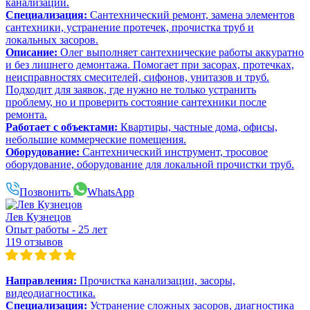
канализации.
Специализация:
Сантехнический ремонт, замена элементов
сантехники, устранение протечек, прочистка труб и
локальных засоров.
Описание:
Олег выполняет сантехнические работы аккуратно
и без лишнего демонтажа. Помогает при засорах, протечках,
неисправностях смесителей, сифонов, унитазов и труб.
Подходит для заявок, где нужно не только устранить
проблему, но и проверить состояние сантехники после
ремонта.
Работает с объектами:
Квартиры, частные дома, офисы,
небольшие коммерческие помещения.
Оборудование:
Сантехнический инструмент, тросовое
оборудование, оборудование для локальной прочистки труб.
Позвонить
WhatsApp
Лев Кузнецов
Опыт работы - 25 лет
119 отзывов
Направления:
Прочистка канализации, засоры,
видеодиагностика.
Специализация:
Устранение сложных засоров, диагностика