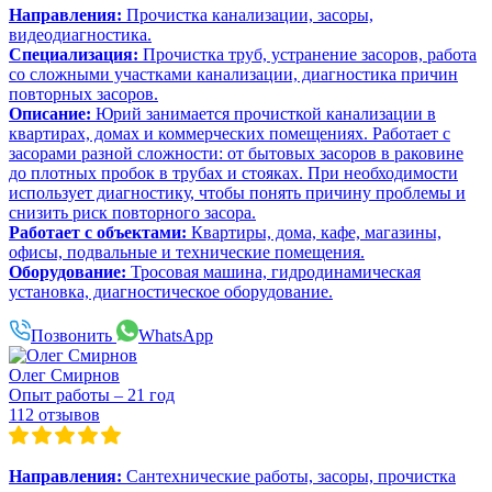
Направления:
Прочистка канализации, засоры,
видеодиагностика.
Специализация:
Прочистка труб, устранение засоров, работа
со сложными участками канализации, диагностика причин
повторных засоров.
Описание:
Юрий занимается прочисткой канализации в
квартирах, домах и коммерческих помещениях. Работает с
засорами разной сложности: от бытовых засоров в раковине
до плотных пробок в трубах и стояках. При необходимости
использует диагностику, чтобы понять причину проблемы и
снизить риск повторного засора.
Работает с объектами:
Квартиры, дома, кафе, магазины,
офисы, подвальные и технические помещения.
Оборудование:
Тросовая машина, гидродинамическая
установка, диагностическое оборудование.
Позвонить
WhatsApp
Олег Смирнов
Опыт работы – 21 год
112 отзывов
Направления:
Сантехнические работы, засоры, прочистка