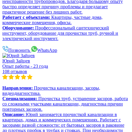
неисправности трубопроводов. Благодаря большому опыту
быстро определяет причину проблемы и предлагает
практичное решение без лишних работ.
Работает с объектами:
Квартиры, частные дома,
коммерческие помещения, офисы.
Оборудование:
Профессиональный сантехнический
инструмент, оборудование для прочистки труб, ручной и
электрический инструмент.
Позвонить
WhatsApp
Юрий Зайцев
Опыт работы - 23 года
108 отзывов
Направления:
Прочистка канализации, засоры,
видеодиагностика.
Специализация:
Прочистка труб, устранение засоров, работа
со сложными участками канализации, диагностика причин
повторных засоров.
Описание:
Юрий занимается прочисткой канализации в
квартирах, домах и коммерческих помещениях. Работает с
засорами разной сложности: от бытовых засоров в раковине
до плотных пробок в трубах и стояках. При необходимости