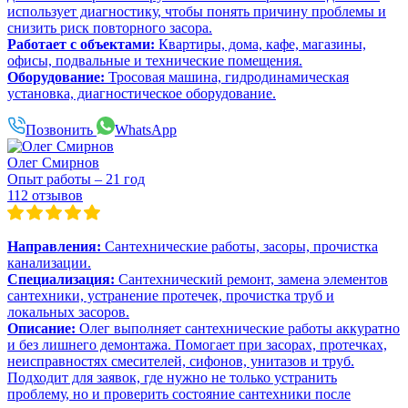
использует диагностику, чтобы понять причину проблемы и
снизить риск повторного засора.
Работает с объектами:
Квартиры, дома, кафе, магазины,
офисы, подвальные и технические помещения.
Оборудование:
Тросовая машина, гидродинамическая
установка, диагностическое оборудование.
Позвонить
WhatsApp
Олег Смирнов
Опыт работы – 21 год
112 отзывов
Направления:
Сантехнические работы, засоры, прочистка
канализации.
Специализация:
Сантехнический ремонт, замена элементов
сантехники, устранение протечек, прочистка труб и
локальных засоров.
Описание:
Олег выполняет сантехнические работы аккуратно
и без лишнего демонтажа. Помогает при засорах, протечках,
неисправностях смесителей, сифонов, унитазов и труб.
Подходит для заявок, где нужно не только устранить
проблему, но и проверить состояние сантехники после