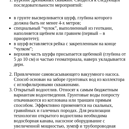
последовательности мероприятий:
в грунте высверливается шурф, глубина которого
должна быть не менее 4-х метров;
специальный “чулок”, выполненный из геоткани,
наполняется щебнем или гравием (первый – в
приоритете);
в шурф вставляется рейка с закрепленным на конце
“чулком”;
верхняя часть шурфа присыпается щебенкой (глубина от
5 до 10 см) и частью геоматериала, наверх укладывается
дерн.
Привлечение самовсасывающего вакуумного насоса.
Способ основан на заборе грунтовых вод из коллектора
с иглофильтровыми скважинами.
Открытый водоотлив. Относят к самым бюджетным
вариантам водоотведения. Грунтовые воды попросту
откачиваются из котлована или траншеи прямым
способом. Эффективно применяется на скальных,
гравийных и галечных породах. Для реализации
технологии открытого водоотлива необходима
водосборная канава, насосное оборудование с
увеличенной мощностью, зумпф и трубопроводная