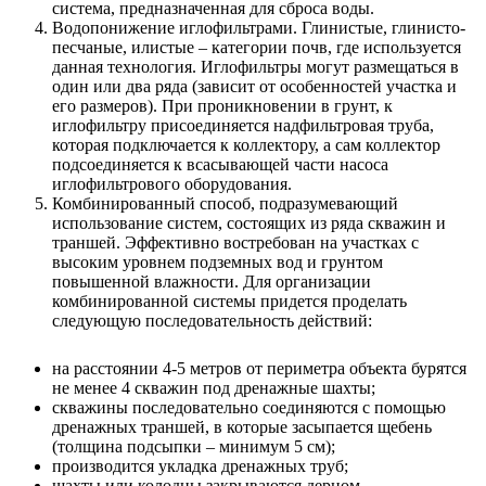
система, предназначенная для сброса воды.
Водопонижение иглофильтрами. Глинистые, глинисто-
песчаные, илистые – категории почв, где используется
данная технология. Иглофильтры могут размещаться в
один или два ряда (зависит от особенностей участка и
его размеров). При проникновении в грунт, к
иглофильтру присоединяется надфильтровая труба,
которая подключается к коллектору, а сам коллектор
подсоединяется к всасывающей части насоса
иглофильтрового оборудования.
Комбинированный способ, подразумевающий
использование систем, состоящих из ряда скважин и
траншей. Эффективно востребован на участках с
высоким уровнем подземных вод и грунтом
повышенной влажности. Для организации
комбинированной системы придется проделать
следующую последовательность действий:
на расстоянии 4-5 метров от периметра объекта бурятся
не менее 4 скважин под дренажные шахты;
скважины последовательно соединяются с помощью
дренажных траншей, в которые засыпается щебень
(толщина подсыпки – минимум 5 см);
производится укладка дренажных труб;
шахты или колодцы закрываются дерном.