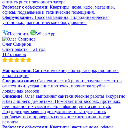
снизить риск повторного засора.
Работает с объектами:
Квартиры, дома, кафе, магазины,
офисы, подвальные и технические помещения.
Оборудование:
Тросовая машина, гидродинамическая
установка, диагностическое оборудование.
Позвонить
WhatsApp
Олег Смирнов
Опыт работы – 21 год
112 отзывов
Направления:
Сантехнические работы, засоры, прочистка
канализации.
Специализация:
Сантехнический ремонт, замена элементов
сантехники, устранение протечек, прочистка труб и
локальных засоров.
Описание:
Олег выполняет сантехнические работы аккуратно
и без лишнего демонтажа. Помогает при засорах, протечках,
неисправностях смесителей, сифонов, унитазов и труб.
Подходит для заявок, где нужно не только устранить
проблему, но и проверить состояние сантехники после
ремонта.
Работает с объектами:
Квартиры, частные дома, офисы,