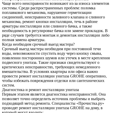
Чаще всего неисправности возникают из-за износа элементов
системы. Среди распространенных проблем: поломка
поплавкового механизма, нарушение герметизации
соединений, неисправности заливного клапана и сливного
механизма, ремонт кнопки инсталляции, течь в районе
арматуры инсталляции или сливного бачка, а также
необходимость в регулировке бачка или замене прокладок. В
ряде случаев требуется монтаж и демонтаж инсталляции либо
полная замена арматуры.
Когда необходим срочный выезд мастера?
Срочный выезд мастера необходим при постоянной течи
воды, невозможности спустить воду через кнопку смыва,
появлении посторонних шумов или утечек в месте крепления
подвесного унитаза. Такие признаки свидетельствуют о
критических неисправностях, требующих немедленного
вмешательства. В условиях квартиры или офиса важно
провести ремонт инсталляции унитаза GROHE оперативно,
чтобы избежать повреждения отделки или сантехнических
систем.
Диагностика и ремонт инсталляции унитаза
Первым этапом является диагностика неисправностей. Она
позволяет точно определить источник проблемы и выбрать
подходящий метод ремонта. Специалисты «Прочистка.ру»
проводят ремонт инсталляции унитаза GROHE на дому, в
который могут входить: