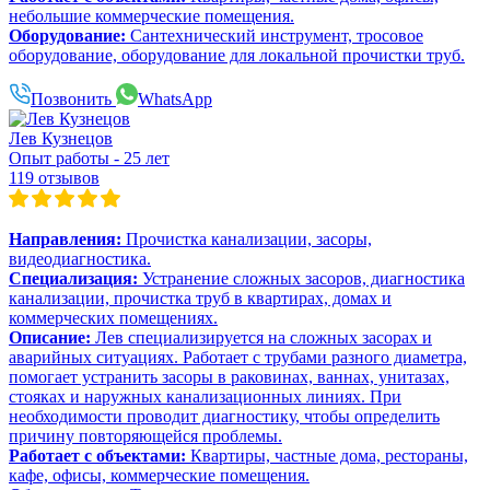
небольшие коммерческие помещения.
Оборудование:
Сантехнический инструмент, тросовое
оборудование, оборудование для локальной прочистки труб.
Позвонить
WhatsApp
Лев Кузнецов
Опыт работы - 25 лет
119 отзывов
Направления:
Прочистка канализации, засоры,
видеодиагностика.
Специализация:
Устранение сложных засоров, диагностика
канализации, прочистка труб в квартирах, домах и
коммерческих помещениях.
Описание:
Лев специализируется на сложных засорах и
аварийных ситуациях. Работает с трубами разного диаметра,
помогает устранить засоры в раковинах, ваннах, унитазах,
стояках и наружных канализационных линиях. При
необходимости проводит диагностику, чтобы определить
причину повторяющейся проблемы.
Работает с объектами:
Квартиры, частные дома, рестораны,
кафе, офисы, коммерческие помещения.