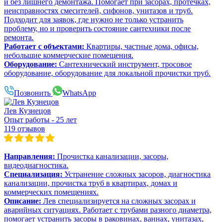
и без лишнего демонтажа. Помогает при засорах, протечках,
неисправностях смесителей, сифонов, унитазов и труб.
Подходит для заявок, где нужно не только устранить
проблему, но и проверить состояние сантехники после
ремонта.
Работает с объектами:
Квартиры, частные дома, офисы,
небольшие коммерческие помещения.
Оборудование:
Сантехнический инструмент, тросовое
оборудование, оборудование для локальной прочистки труб.
Позвонить
WhatsApp
Лев Кузнецов
Опыт работы - 25 лет
119 отзывов
Направления:
Прочистка канализации, засоры,
видеодиагностика.
Специализация:
Устранение сложных засоров, диагностика
канализации, прочистка труб в квартирах, домах и
коммерческих помещениях.
Описание:
Лев специализируется на сложных засорах и
аварийных ситуациях. Работает с трубами разного диаметра,
помогает устранить засоры в раковинах, ваннах, унитазах,