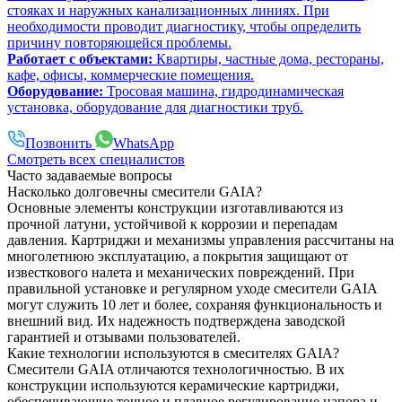
стояках и наружных канализационных линиях. При
необходимости проводит диагностику, чтобы определить
причину повторяющейся проблемы.
Работает с объектами:
Квартиры, частные дома, рестораны,
кафе, офисы, коммерческие помещения.
Оборудование:
Тросовая машина, гидродинамическая
установка, оборудование для диагностики труб.
Позвонить
WhatsApp
Смотреть всех специалистов
Часто задаваемые вопросы
Насколько долговечны смесители GAIA?
Основные элементы конструкции изготавливаются из
прочной латуни, устойчивой к коррозии и перепадам
давления. Картриджи и механизмы управления рассчитаны на
многолетнюю эксплуатацию, а покрытия защищают от
известкового налета и механических повреждений. При
правильной установке и регулярном уходе смесители GAIA
могут служить 10 лет и более, сохраняя функциональность и
внешний вид. Их надежность подтверждена заводской
гарантией и отзывами пользователей.
Какие технологии используются в смесителях GAIA?
Смесители GAIA отличаются технологичностью. В их
конструкции используются керамические картриджи,
обеспечивающие точное и плавное регулирование напора и