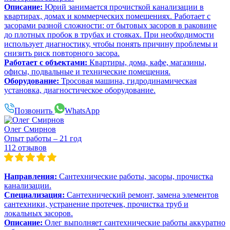
Описание:
Юрий занимается прочисткой канализации в
квартирах, домах и коммерческих помещениях. Работает с
засорами разной сложности: от бытовых засоров в раковине
до плотных пробок в трубах и стояках. При необходимости
использует диагностику, чтобы понять причину проблемы и
снизить риск повторного засора.
Работает с объектами:
Квартиры, дома, кафе, магазины,
офисы, подвальные и технические помещения.
Оборудование:
Тросовая машина, гидродинамическая
установка, диагностическое оборудование.
Позвонить
WhatsApp
Олег Смирнов
Опыт работы – 21 год
112 отзывов
Направления:
Сантехнические работы, засоры, прочистка
канализации.
Специализация:
Сантехнический ремонт, замена элементов
сантехники, устранение протечек, прочистка труб и
локальных засоров.
Описание:
Олег выполняет сантехнические работы аккуратно