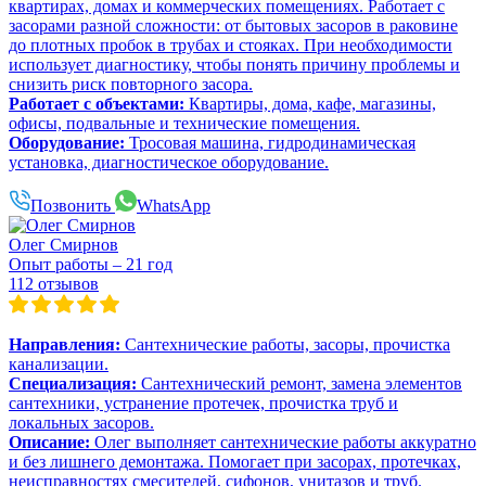
квартирах, домах и коммерческих помещениях. Работает с
засорами разной сложности: от бытовых засоров в раковине
до плотных пробок в трубах и стояках. При необходимости
использует диагностику, чтобы понять причину проблемы и
снизить риск повторного засора.
Работает с объектами:
Квартиры, дома, кафе, магазины,
офисы, подвальные и технические помещения.
Оборудование:
Тросовая машина, гидродинамическая
установка, диагностическое оборудование.
Позвонить
WhatsApp
Олег Смирнов
Опыт работы – 21 год
112 отзывов
Направления:
Сантехнические работы, засоры, прочистка
канализации.
Специализация:
Сантехнический ремонт, замена элементов
сантехники, устранение протечек, прочистка труб и
локальных засоров.
Описание:
Олег выполняет сантехнические работы аккуратно
и без лишнего демонтажа. Помогает при засорах, протечках,
неисправностях смесителей, сифонов, унитазов и труб.