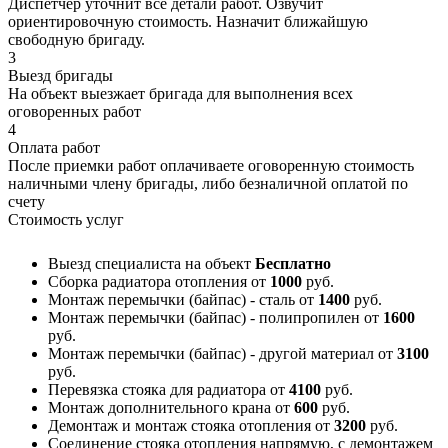
Диспетчер уточнит все детали работ. Озвучит
ориентировочную стоимость. Назначит ближайшую
свободную бригаду.
3
Выезд бригады
На объект выезжает бригада для выполнения всех
оговоренных работ
4
Оплата работ
После приемки работ оплачиваете оговоренную стоимость
наличными члену бригады, либо безналичной оплатой по
счету
Стоимость услуг
Выезд специалиста на объект
Бесплатно
Сборка радиатора отопления
от
1000
руб.
Монтаж перемычки (байпас) - сталь
от
1400
руб.
Монтаж перемычки (байпас) - полипропилен
от
1600
руб.
Монтаж перемычки (байпас) - другой материал
от
3100
руб.
Перевязка стояка для радиатора
от
4100
руб.
Монтаж дополнительного крана
от
600
руб.
Демонтаж и монтаж стояка отопления
от
3200
руб.
Соединение стояка отопления напрямую, с демонтажем