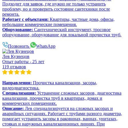
Подходит для заявок, где нужно не только устранить
проблему, но и проверить состояние сантехники после
ремонта.
Работает с объектами:
Квартиры, частные дома, офисы,
небольшие коммерческие помещения.
Оборудование:
Сантехнический инструмент, тросовое
оборудование, оборудование для локальной прочистки труб.
Позвонить
WhatsApp
Лев Кузнецов
Опыт работы - 25 лет
119 отзывов
Направления:
Прочистка канализации, засоры,
видеодиагностика.
Специализация:
Устранение сложных засоров, диагностика
канализации, прочистка труб в квартирах, домах и
коммерческих помещениях.
Описание:
Лев специализируется на сложных засорах и
аварийных ситуациях. Работает с трубами разного диаметра,
помогает устранить засоры в раковинах, ваннах, унитазах,
стояках и наружных канализационных линиях. При