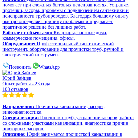
помогает при сложных бытовых неисправностях. Устраняет
протечки, засоры, проблемы с подключением сантехники и
неисправности трубопроводов. Благодаря большому опыту
быстро определяет причину проблемы и предлагает
практичное решение без лишних работ.
Работает с объектами:
Квартиры, частные дома,
коммерческие помещения, офисы.
Оборудование:
Профессиональный сантехнический
инструмент, оборудование для прочистки труб, ручной и
электрический инструмент.
Позвонить
WhatsApp
Юрий Зайцев
Опыт работы - 23 года
108 отзывов
Направления:
Прочистка канализации, засоры,
видеодиагностика.
Специализация:
Прочистка труб, устранение засоров, работа
со сложными участками канализации, диагностика причин
повторных засоров.
Описание:
Юрий занимается прочисткой канализации в