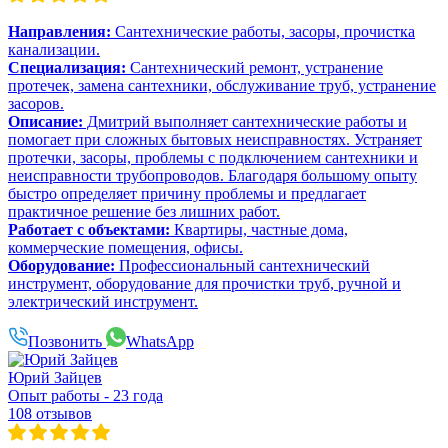
Направления:
Сантехнические работы, засоры, прочистка
канализации.
Специализация:
Сантехнический ремонт, устранение
протечек, замена сантехники, обслуживание труб, устранение
засоров.
Описание:
Дмитрий выполняет сантехнические работы и
помогает при сложных бытовых неисправностях. Устраняет
протечки, засоры, проблемы с подключением сантехники и
неисправности трубопроводов. Благодаря большому опыту
быстро определяет причину проблемы и предлагает
практичное решение без лишних работ.
Работает с объектами:
Квартиры, частные дома,
коммерческие помещения, офисы.
Оборудование:
Профессиональный сантехнический
инструмент, оборудование для прочистки труб, ручной и
электрический инструмент.
Позвонить
WhatsApp
Юрий Зайцев
Опыт работы - 23 года
108 отзывов