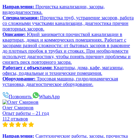
Направления:
Прочистка канализации, засоры,
видеодиагностика.
Специализация:
Прочистка труб, устранение засоров, работа
со сложными участками канализации, диагностика причин
повторных засоров.
Описание:
Юрий занимается прочисткой канализации в
квартирах, домах и коммерческих помещениях. Работает с
засорами разной сложности: от бытовых засоров в раковине
до плотных пробок в трубах и стояках. При необходимости
использует диагностику, чтобы понять причину проблемы и
снизить риск повторного засора.
Работает с объектами:
Квартиры, дома, кафе, магазины,
офисы, подвальные и технические помещения.
Оборудование:
Тросовая машина, гидродинамическая
установка, диагностическое оборудование.
Позвонить
WhatsApp
Олег Смирнов
Опыт работы – 21 год
112 отзывов
Направления:
Сантехнические работы, засоры, прочистка