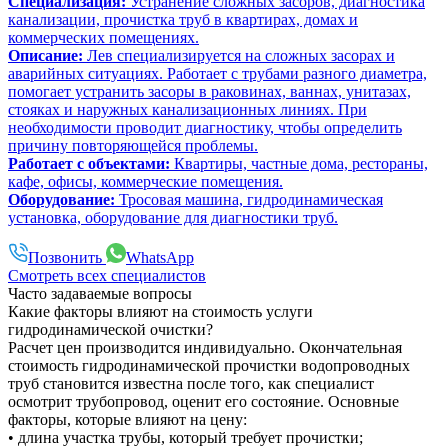
Специализация:
Устранение сложных засоров, диагностика
канализации, прочистка труб в квартирах, домах и
коммерческих помещениях.
Описание:
Лев специализируется на сложных засорах и
аварийных ситуациях. Работает с трубами разного диаметра,
помогает устранить засоры в раковинах, ваннах, унитазах,
стояках и наружных канализационных линиях. При
необходимости проводит диагностику, чтобы определить
причину повторяющейся проблемы.
Работает с объектами:
Квартиры, частные дома, рестораны,
кафе, офисы, коммерческие помещения.
Оборудование:
Тросовая машина, гидродинамическая
установка, оборудование для диагностики труб.
Позвонить
WhatsApp
Смотреть всех специалистов
Часто задаваемые вопросы
Какие факторы влияют на стоимость услуги
гидродинамической очистки?
Расчет цен производится индивидуально. Окончательная
стоимость гидродинамической прочистки водопроводных
труб становится известна после того, как специалист
осмотрит трубопровод, оценит его состояние. Основные
факторы, которые влияют на цену:
• длина участка трубы, который требует прочистки;