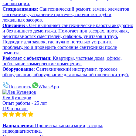
канализации.
Специализация:
Сантехнический ремонт, замена элементов
сантехники, устранение протечек, прочистка труб и
локальных засоров.
Описание:
Олег выполняет сантехнические работы аккуратно
и без лишнего демонтажа. Помогает при засорах, протечках,
неисправностях смесителей, сифонов, унитазов и труб.
Подходит для заявок, где нужно не только устранить
проблему, но и проверить состояние сантехники после
ремонта.
Работает с объектами:
Квартиры, частные дома, офисы,
небольшие коммерческие помещения.
Оборудование:
Сантехнический инструмент, тросовое
оборудование, оборудование для локальной прочистки труб.
Позвонить
WhatsApp
Лев Кузнецов
Опыт работы - 25 лет
119 отзывов
Направления:
Прочистка канализации, засоры,
видеодиагностика.